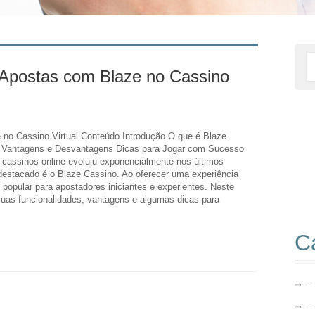
Apostas com Blaze no Cassino
no Cassino Virtual Conteúdo Introdução O que é Blaze
 Vantagens e Desvantagens Dicas para Jogar com Sucesso
assinos online evoluiu exponencialmente nos últimos
destacado é o Blaze Cassino. Ao oferecer uma experiência
 popular para apostadores iniciantes e experientes. Neste
suas funcionalidades, vantagens e algumas dicas para
C
–
–