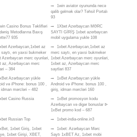
1win aviator oyununda necə
qalib gəlmək olar? Təhsil Portalı
93
win Casino Bonus Təklifləri
1Xbet Azerbaycan MƏRC
dəniş Metodlarına Baxış
SAYTI GİRİŞ 1xbet azerbaycan
ette77 935
mobil uygulama yukle 108
xbet Azerbaycan,1xbet az
1xbet Azerbaycan,1xbet az
 saytı, en yaxsi bukmeker
merc saytı, en yaxsi bukmeker
t Azerbaycan merc oyunlari,
1xbet Azerbaycan merc oyunlari,
t az, Azerbaycan merc
1xbet az, Azerbaycan merc
ari – 384
saytlari 837
xBet Azərbaycan yükle
1xBet Azərbaycan yükle
oid və iPhone: bonus 100 ,
Android və iPhone: bonus 100 ,
, idman mərcləri – 482
giriş, idman mərcləri 160
xbet Casino Russia
1xBet promosyon kodu
Azerbaycan və digər bonuslar ᐉ
1xBet promo kod – 687
xbet Russian Top
1xbet-india-online.in3
xBet, 1xbet Giriş, 1xbet
1xbet: Azərbaycan Mərc
iye, 1xbet Girişi, XBET,
Saytı 1xBET Az, 1xbet mobi