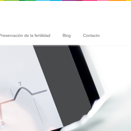
Preservación de la fertilidad
Blog
Contacto