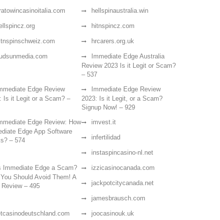
ratowincasinoitalia.com
hellspinaustralia.win
ellspincz.org
hitnspincz.com
itnspinschweiz.com
hrcarers.org.uk
udsunmedia.com
Immediate Edge Australia
Review 2023 Is it Legit or Scam?
– 537
mmediate Edge Review
Immediate Edge Review
 Is it Legit or a Scam? –
2023: Is it Legit, or a Scam?
Signup Now! – 929
mmediate Edge Review: How
imvest.it
diate Edge App Software
infertilidad
s? – 574
instaspincasino-nl.net
s Immediate Edge a Scam?
izzicasinocanada.com
You Should Avoid Them! A
jackpotcitycanada.net
 Review – 495
jamesbrausch.com
etcasinodeutschland.com
joocasinouk.uk