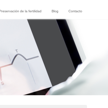
Preservación de la fertilidad
Blog
Contacto