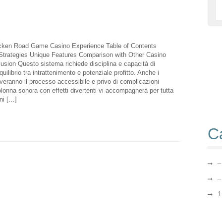
icken Road Game Casino Experience Table of Contents
Strategies Unique Features Comparison with Other Casino
ion Questo sistema richiede disciplina e capacità di
uilibrio tra intrattenimento e potenziale profitto. Anche i
roveranno il processo accessibile e privo di complicazioni
olonna sonora con effetti divertenti vi accompagnerà per tutta
ni […]
C
–
–
1