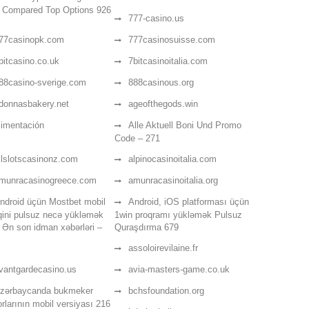
 Compared Top Options 926
777-casino.us
77casinopk.com
777casinosuisse.com
bitcasino.co.uk
7bitcasinoitalia.com
88casino-sverige.com
888casinous.org
donnasbakery.net
ageofthegods.win
limentación
Alle Aktuell Boni Und Promo
Code – 271
llslotscasinonz.com
alpinocasinoitalia.com
munracasinogreece.com
amunracasinoitalia.org
ndroid üçün Mostbet mobil
Android, iOS platforması üçün
iqini pulsuz necə yükləmək
1win proqramı yükləmək Pulsuz
? Ən son idman xəbərləri –
Quraşdırma 679
assoloirevilaine.fr
vantgardecasino.us
avia-masters-game.co.uk
zərbaycanda bukmeker
bchsfoundation.org
rlarının mobil versiyası 216