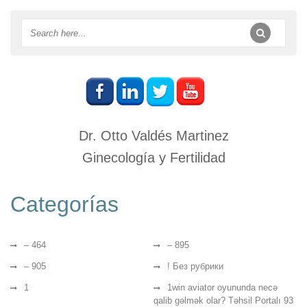
Dr. Otto Valdés Martinez
Ginecología y Fertilidad
Categorías
– 464
– 895
– 905
! Без рубрики
1
1win aviator oyununda necə
qalib gəlmək olar? Təhsil Portalı 93