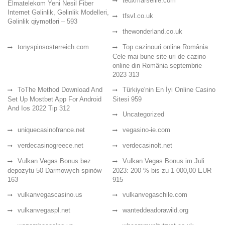
tedxmarseille.com
Elmatelekom Yeni Nesil Fiber
Internet Gəlinlik, Gəlinlik Modelleri,
tfsvl.co.uk
Gəlinlik qiymətləri – 593
thewonderland.co.uk
tonyspinsosterreich.com
Top cazinouri online România
Cele mai bune site-uri de cazino
online din România septembrie
2023 313
ToThe Method Download And
Türkiye'nin En İyi Online Casino
Set Up Mostbet App For Android
Sitesi 959
And Ios 2022 Tip 312
Uncategorized
uniquecasinofrance.net
vegasino-ie.com
verdecasinogreece.net
verdecasinolt.net
Vulkan Vegas Bonus bez
Vulkan Vegas Bonus im Juli
depozytu 50 Darmowych spinów
2023: 200 % bis zu 1 000,00 EUR
163
915
vulkanvegascasino.us
vulkanvegaschile.com
vulkanvegaspl.net
wanteddeadorawild.org