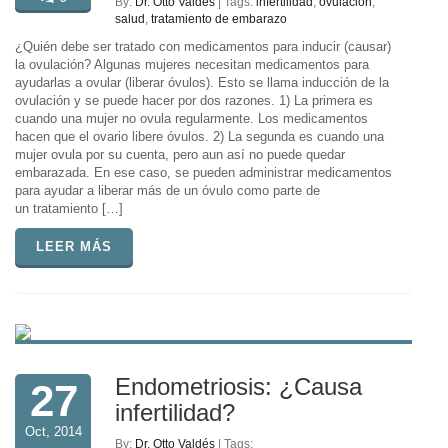
By:
Dr. Otto Valdés
| Tags:
infertilidad
,
ovulacion
,
salud
,
tratamiento de embarazo
¿Quién debe ser tratado con medicamentos para inducir (causar)
la ovulación? Algunas mujeres necesitan medicamentos para
ayudarlas a ovular (liberar óvulos). Esto se llama inducción de la
ovulación y se puede hacer por dos razones. 1) La primera es
cuando una mujer no ovula regularmente. Los medicamentos
hacen que el ovario libere óvulos. 2) La segunda es cuando una
mujer ovula por su cuenta, pero aun así no puede quedar
embarazada. En ese caso, se pueden administrar medicamentos
para ayudar a liberar más de un óvulo como parte de
un tratamiento […]
LEER MÁS
Endometriosis: ¿Causa
27
infertilidad?
Oct, 2014
By:
Dr. Otto Valdés
| Tags: