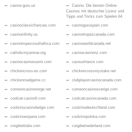
casino-guru.us
Casino: Die besten Online-
Casinos mit deutscher Lizenz und
Tipps und Tricks zum Spielen 64
casinoclassicfrancais.com
casinoguruspain.com
casinoinfinity.us
casinotropezcanada.com
casinotropezsouthafrica.com
casinoworldcanada.net
catholicmyanmar.org
caxinocasinonz.com
caxinocasinosuomi.com
cazeusfrance.com
chickencross-es.com
chickencrossmystake.net
chickenroadgame.cc
clubplayercasinocanada.com
comeoncasinonorge.net
comeoncasinosverige.com
coolcat-casinofr.com
coolcatcasinocanada.com
coolzinocasinobelgie.com
coolzinodeutschland.com
coolzinoespana.com
coolzinopolska.com
corgibetitalia.com
corgibetnederland.com