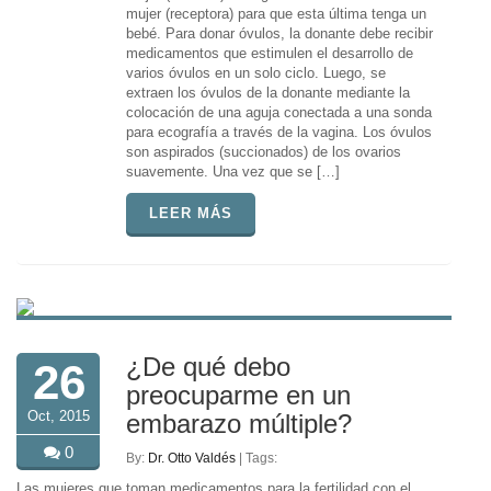
mujer (receptora) para que esta última tenga un
bebé. Para donar óvulos, la donante debe recibir
medicamentos que estimulen el desarrollo de
varios óvulos en un solo ciclo. Luego, se
extraen los óvulos de la donante mediante la
colocación de una aguja conectada a una sonda
para ecografía a través de la vagina. Los óvulos
son aspirados (succionados) de los ovarios
suavemente. Una vez que se […]
LEER MÁS
¿De qué debo
26
preocuparme en un
Oct, 2015
embarazo múltiple?
0
By:
Dr. Otto Valdés
| Tags:
Las mujeres que toman medicamentos para la fertilidad con el