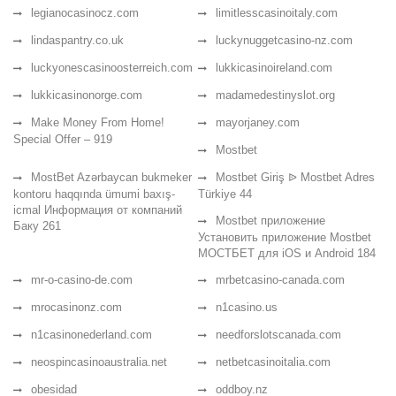
legianocasinocz.com
limitlesscasinoitaly.com
lindaspantry.co.uk
luckynuggetcasino-nz.com
luckyonescasinoosterreich.com
lukkicasinoireland.com
lukkicasinonorge.com
madamedestinyslot.org
Make Money From Home!
mayorjaney.com
Special Offer – 919
Mostbet
MostBet Azərbaycan bukmeker
Mostbet Giriş ᐉ Mostbet Adres
kontoru haqqında ümumi baxış-
Türkiye 44
icmal Информация от компаний
Mostbet приложение
Баку 261
Установить приложение Mostbet
МОСТБЕТ для iOS и Android 184
mr-o-casino-de.com
mrbetcasino-canada.com
mrocasinonz.com
n1casino.us
n1casinonederland.com
needforslotscanada.com
neospincasinoaustralia.net
netbetcasinoitalia.com
obesidad
oddboy.nz