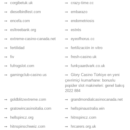
corgibetuk.uk
crazy-time.cc
dieselbirdfest.com
embarazo
encefa.com
endometriosis
esltreebank.org
estrés
extreme-casino-canada.net
eyeofhorus.cc
fertilidad
fertilización in vitro
fiv
fresh-casino.uk
fufrogslot.com
funkyaardvark.co.uk
gamingclub-casino.us
Glory Casino Türkiye en yeni
çevrimiçi kumarhane: bonuslu
popüler slot makineleri: genel bakış
2022 884
goldblitzextreme.com
grandmondialcasinocanada.net
gratowincasinoitalia.com
hellspinaustralia.win
hellspincz.org
hitnspincz.com
hitnspinschweiz.com
hrcarers.org.uk