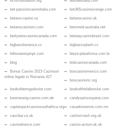
bchsfoundation.org
bdmbetitalia.com
bet-passioncasinoitalia.com
bet365casinosverige.com
betano-casino.us
betanocasino.uk
betanocasinoro.com
betonred-australia.net
bettywinscasinocanada.com
betwaycasinobrasil.com
bigbassbonanza.cc
bigbasssplash.cc
billionairespinpt.com
blaze-plataforma.com.br
blog
bobcasinocanada.com
Bonus Casino 2023 Cazinouri
boocasinomexico.com
online legale in Romania 427
boocasinonz.org
bookofdemigodsslot.com
bookofthefallenslot.com
boomerang-casino.com.de
candyspinzespana.com
captainjackcasinosouthafrica.org
casadonramon.com.mx
cascbar.co.uk
cashorcrash.org.uk
casiniafrance.com
casino-action-uk.uk