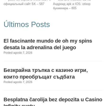
официальный сайт БК – 587
Андроид apk и IOS: обзор
букмекера – 805
Últimos Posts
El fascinante mundo de oh my spins
desata la adrenalina del juego
Posted agosto 7, 2026
Безкрайна тръпка с казино игри,
които преобръщат съдбата
Posted agosto 7, 2026
Besplatna čarolija bez depozita u Casino