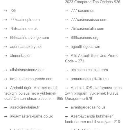
2023 Compared Top Options 926
728
777-casino.us
777casinopk.com
777casinosuisse.com
7bitcasino.co.uk
7bitcasinoitalia.com
888casino-sverige.com
888casinous.org
adonnasbakery.net
ageofthegods.win
alimentación
Alle Aktuell Boni Und Promo
Code – 271
allslotscasinonz.com
alpinocasinoitalia.com
amunracasinogreece.com
amunracasinoitalia.org
Android üçün Mostbet mobil
Android, iOS platforması üçün
tətbiqini pulsuz necə yükləmək
1win proqramı yükləmək Pulsuz
olar? Ən son idman xəbərləri – 965
Quraşdırma 679
assoloirevilaine.fr
avantgardecasino.us
avia-masters-game.co.uk
Azərbaycanda bukmeker
kontorlarının mobil versiyası 216