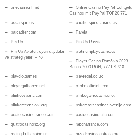
onecasinonl.net
Online Casino PayPal Echtgeld
Casinos mit PayPal TOP20 771
oscarspin.us
pacific-spins-casino.us
parcadfer.com
Pareja
Pin Up
Pin Up Russia
Pin-Up Aviator: oyun qaydaları
platinumplaycasino.us
və strategiyaları – 78
Player Casino România 2023
Bonus 2000 RON, 777 FS 318
playojo.games
playregal.co.uk
playregalfrance.net
plinko-official.com
plinkoespana.com
plinkogamecasino.net
plinkorecensioni.org
pokerstarscasinoslovenija.com
posidocasinofrance.com
posidocasinotalia.com
quatrocasinonz.org
rabonafrance.com
raging-bull-casino.us
razedcasinoaustralia.org