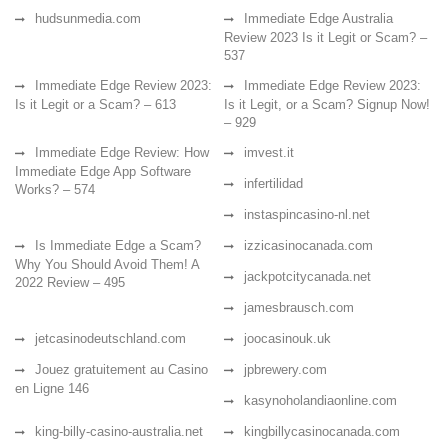
hudsunmedia.com
Immediate Edge Australia
Review 2023 Is it Legit or Scam? –
537
Immediate Edge Review 2023:
Immediate Edge Review 2023:
Is it Legit or a Scam? – 613
Is it Legit, or a Scam? Signup Now!
– 929
Immediate Edge Review: How
imvest.it
Immediate Edge App Software
infertilidad
Works? – 574
instaspincasino-nl.net
Is Immediate Edge a Scam?
izzicasinocanada.com
Why You Should Avoid Them! A
jackpotcitycanada.net
2022 Review – 495
jamesbrausch.com
jetcasinodeutschland.com
joocasinouk.uk
Jouez gratuitement au Casino
jpbrewery.com
en Ligne 146
kasynoholandiaonline.com
king-billy-casino-australia.net
kingbillycasinocanada.com