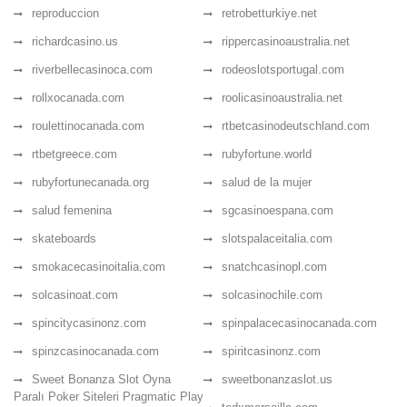
reproduccion
retrobetturkiye.net
richardcasino.us
rippercasinoaustralia.net
riverbellecasinoca.com
rodeoslotsportugal.com
rollxocanada.com
roolicasinoaustralia.net
roulettinocanada.com
rtbetcasinodeutschland.com
rtbetgreece.com
rubyfortune.world
rubyfortunecanada.org
salud de la mujer
salud femenina
sgcasinoespana.com
skateboards
slotspalaceitalia.com
smokacecasinoitalia.com
snatchcasinopl.com
solcasinoat.com
solcasinochile.com
spincitycasinonz.com
spinpalacecasinocanada.com
spinzcasinocanada.com
spiritcasinonz.com
Sweet Bonanza Slot Oyna
sweetbonanzaslot.us
Paralı Poker Siteleri Pragmatic Play