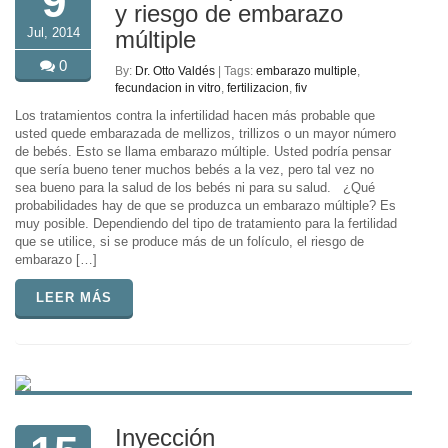
9
y riesgo de embarazo
Jul, 2014
múltiple
0
By:
Dr. Otto Valdés
| Tags:
embarazo multiple
,
fecundacion in vitro
,
fertilizacion
,
fiv
Los tratamientos contra la infertilidad hacen más probable que
usted quede embarazada de mellizos, trillizos o un mayor número
de bebés. Esto se llama embarazo múltiple. Usted podría pensar
que sería bueno tener muchos bebés a la vez, pero tal vez no
sea bueno para la salud de los bebés ni para su salud. ¿Qué
probabilidades hay de que se produzca un embarazo múltiple? Es
muy posible. Dependiendo del tipo de tratamiento para la fertilidad
que se utilice, si se produce más de un folículo, el riesgo de
embarazo […]
LEER MÁS
Inyección