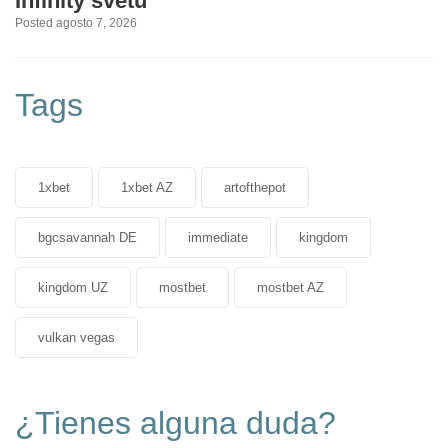
Infinity svetu
Posted agosto 7, 2026
Tags
1xbet
1xbet AZ
artofthepot
bgcsavannah DE
immediate
kingdom
kingdom UZ
mostbet
mostbet AZ
vulkan vegas
¿Tienes alguna duda?