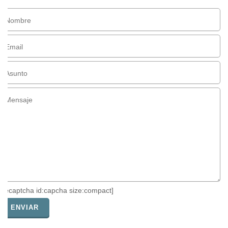
[recaptcha id:capcha size:compact]