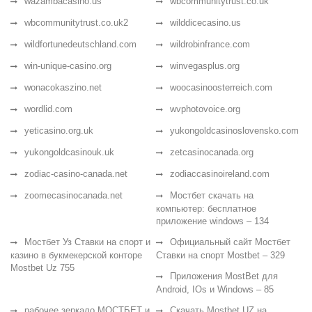
wazambacasino.us
wbcommunitytrust.co.uk
wbcommunitytrust.co.uk2
wilddicecasino.us
wildfortunedeutschland.com
wildrobinfrance.com
win-unique-casino.org
winvegasplus.org
wonacokaszino.net
woocasinoosterreich.com
wordlid.com
wvphotovoice.org
yeticasino.org.uk
yukongoldcasinoslovensko.com
yukongoldcasinouk.uk
zetcasinocanada.org
zodiac-casino-canada.net
zodiaccasinoireland.com
zoomecasinocanada.net
Мостбет скачать на
компьютер: бесплатное
приложение windows – 134
Мостбет Уз Ставки на спорт и
Официальный сайт Мостбет
казино в букмекерской конторе
Ставки на спорт Mostbet – 329
Mostbet Uz 755
Приложения MostBet для
Android, IOs и Windows – 85
рабочее зеркало МОСТБЕТ и
Скачать Mostbet UZ на