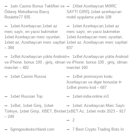
1win Casino Bonus Təklifləri və
1Xbet Azerbaycan MƏRC
Ödəniş Metodlarına Baxış
SAYTI GİRİŞ 1xbet azerbaycan
Roulette77 935
mobil uygulama yukle 108
1xbet Azerbaycan,1xbet az
1xbet Azerbaycan,1xbet az
merc saytı, en yaxsi bukmeker
merc saytı, en yaxsi bukmeker
1xbet Azerbaycan merc oyunlari,
1xbet Azerbaycan merc oyunlari,
1xbet az, Azerbaycan merc saytlari
1xbet az, Azerbaycan merc saytlari
– 384
837
1xBet Azərbaycan yükle Android
1xBet Azərbaycan yükle Android
və iPhone: bonus 100 , giriş, idman
və iPhone: bonus 100 , giriş, idman
mərcləri – 482
mərcləri 160
1xbet Casino Russia
1xBet promosyon kodu
Azerbaycan və digər bonuslar ᐉ
1xBet promo kod – 687
1xbet Russian Top
1xbet-india-online.in3
1xBet, 1xbet Giriş, 1xbet
1xbet: Azərbaycan Mərc Saytı
Türkiye, 1xbet Girişi, XBET, Birxbet
1xBET Az, 1xbet mobi 2023 – 917
– 249
2
5gringosdeutschland.com
7 Best Crypto Trading Bots In