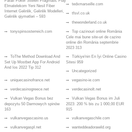
Paralı Poker Siteleri Pragmatic Play
tedxmarseille.com
Elmatelekom Yeni Nesil Fiber
Internet Gəlinlik, Gəlinlik Modelleri,
tfsvl.co.uk
Gəlinlik qiymətləri – 593
thewonderland.co.uk
tonyspinsosterreich.com
Top cazinouri online România
Cele mai bune site-uri de cazino
online din România septembrie
2023 313
ToThe Method Download And
Türkiye'nin En İyi Online Casino
Set Up Mostbet App For Android
Sitesi 959
And Ios 2022 Tip 312
Uncategorized
uniquecasinofrance.net
vegasino-ie.com
verdecasinogreece.net
verdecasinolt.net
Vulkan Vegas Bonus bez
Vulkan Vegas Bonus im Juli
depozytu 50 Darmowych spinów
2023: 200 % bis zu 1 000,00 EUR
163
915
vulkanvegascasino.us
vulkanvegaschile.com
vulkanvegaspl.net
wanteddeadorawild.org