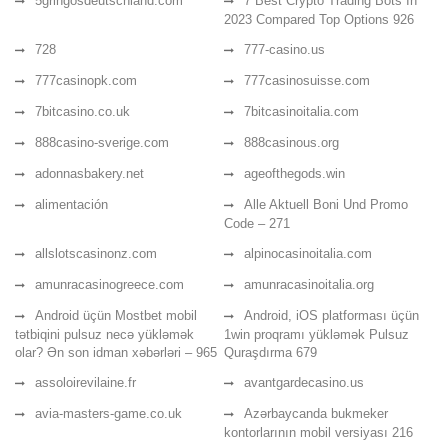
5gringosdeutschland.com
7 Best Crypto Trading Bots In
2023 Compared Top Options 926
728
777-casino.us
777casinopk.com
777casinosuisse.com
7bitcasino.co.uk
7bitcasinoitalia.com
888casino-sverige.com
888casinous.org
adonnasbakery.net
ageofthegods.win
alimentación
Alle Aktuell Boni Und Promo
Code – 271
allslotscasinonz.com
alpinocasinoitalia.com
amunracasinogreece.com
amunracasinoitalia.org
Android üçün Mostbet mobil
Android, iOS platforması üçün
tətbiqini pulsuz necə yükləmək
1win proqramı yükləmək Pulsuz
olar? Ən son idman xəbərləri – 965
Quraşdırma 679
assoloirevilaine.fr
avantgardecasino.us
avia-masters-game.co.uk
Azərbaycanda bukmeker
kontorlarının mobil versiyası 216