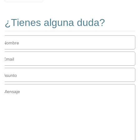
¿Tienes alguna duda?