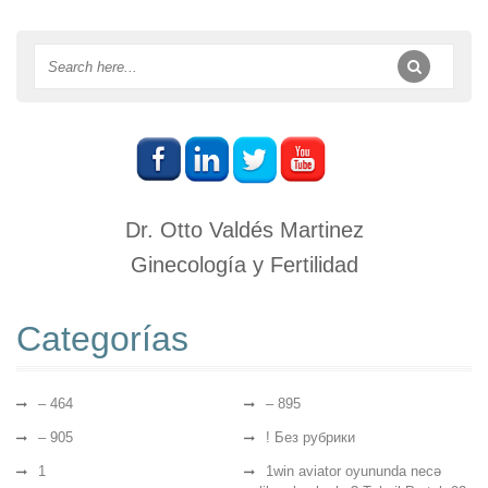
Dr. Otto Valdés Martinez
Ginecología y Fertilidad
Categorías
– 464
– 895
– 905
! Без рубрики
1
1win aviator oyununda necə