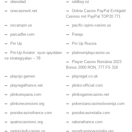
obesidad
oddboy.nz
onecasinonl.net
Online Casino PayPal Echtgeld
Casinos mit PayPal TOP20 771
oscarspin.us
pacific-spins-casino.us
parcadfer.com
Pareja
Pin Up
Pin Up Russia
Pin-Up Aviator: oyun qaydaları
platinumplaycasino.us
və strategiyaları – 78
Player Casino România 2023
Bonus 2000 RON, 777 FS 318
playojo.games
playregal.co.uk
playregalfrance.net
plinko-official.com
plinkoespana.com
plinkogamecasino.net
plinkorecensioni.org
pokerstarscasinoslovenija.com
posidocasinofrance.com
posidocasinotalia.com
quatrocasinonz.org
rabonafrance.com
raging-bull-casino.us
razedcasinoaustralia.org