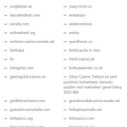
corgibetuk.uk
crazy-time.cc
dieselbirdfest.com
embarazo
encefa.com
endometriosis
esltreebank.org
estrés
extreme-casino-canada.net
eyeofhorus.cc
fertilidad
fertilización in vitro
fiv
fresh-casino.uk
fufrogslot.com
funkyaardvark.co.uk
gamingclub-casino.us
Glory Casino Türkiye en yeni
çevrimiçi kumarhane: bonuslu
popüler slot makineleri: genel bakış
2022 884
goldblitzextreme.com
grandmondialcasinocanada.net
gratowincasinoitalia.com
hellspinaustralia.win
hellspincz.org
hitnspincz.com