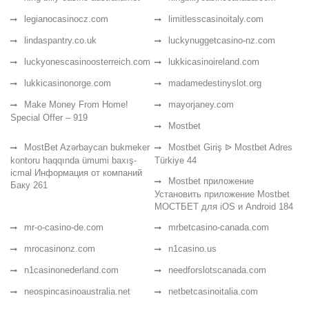
legianocasinocz.com
limitlesscasinoitaly.com
lindaspantry.co.uk
luckynuggetcasino-nz.com
luckyonescasinoosterreich.com
lukkicasinoireland.com
lukkicasinonorge.com
madamedestinyslot.org
Make Money From Home!
mayorjaney.com
Special Offer – 919
Mostbet
MostBet Azərbaycan bukmeker
Mostbet Giriş ᐉ Mostbet Adres
kontoru haqqında ümumi baxış-
Türkiye 44
icmal Информация от компаний
Mostbet приложение
Баку 261
Установить приложение Mostbet
МОСТБЕТ для iOS и Android 184
mr-o-casino-de.com
mrbetcasino-canada.com
mrocasinonz.com
n1casino.us
n1casinonederland.com
needforslotscanada.com
neospincasinoaustralia.net
netbetcasinoitalia.com