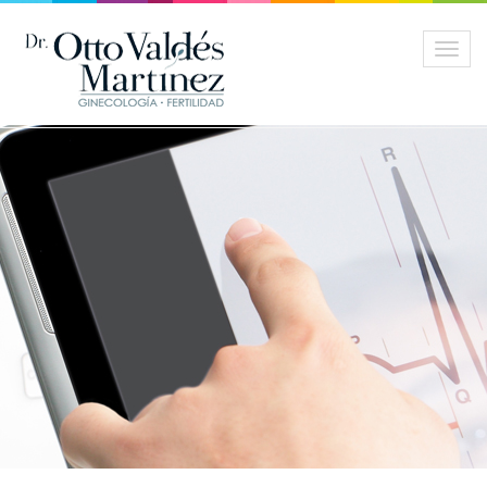
Toggl
navig