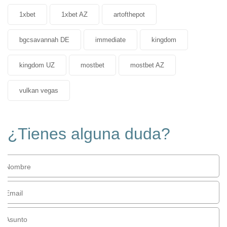
1xbet
1xbet AZ
artofthepot
bgcsavannah DE
immediate
kingdom
kingdom UZ
mostbet
mostbet AZ
vulkan vegas
¿Tienes alguna duda?