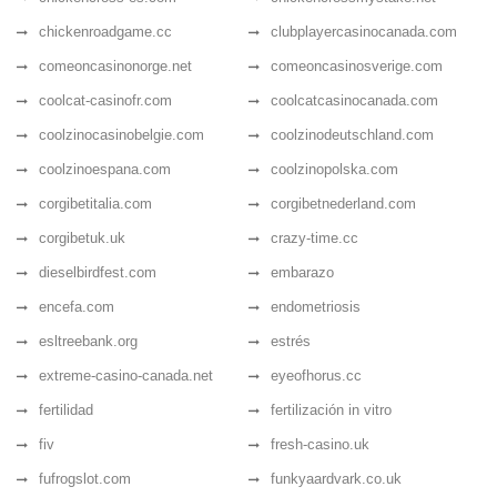
chickenroadgame.cc
clubplayercasinocanada.com
comeoncasinonorge.net
comeoncasinosverige.com
coolcat-casinofr.com
coolcatcasinocanada.com
coolzinocasinobelgie.com
coolzinodeutschland.com
coolzinoespana.com
coolzinopolska.com
corgibetitalia.com
corgibetnederland.com
corgibetuk.uk
crazy-time.cc
dieselbirdfest.com
embarazo
encefa.com
endometriosis
esltreebank.org
estrés
extreme-casino-canada.net
eyeofhorus.cc
fertilidad
fertilización in vitro
fiv
fresh-casino.uk
fufrogslot.com
funkyaardvark.co.uk