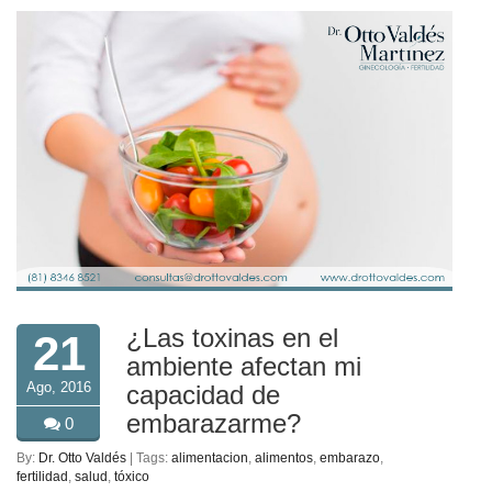
¿Las toxinas en el
21
ambiente afectan mi
Ago, 2016
capacidad de
embarazarme?
0
By:
Dr. Otto Valdés
| Tags:
alimentacion
,
alimentos
,
embarazo
,
fertilidad
,
salud
,
tóxico