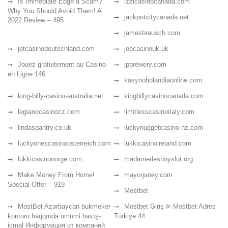
Is Immediate Edge a Scam?
izzicasinocanada.com
Why You Should Avoid Them! A
jackpotcitycanada.net
2022 Review – 495
jamesbrausch.com
jetcasinodeutschland.com
joocasinouk.uk
Jouez gratuitement au Casino
jpbrewery.com
en Ligne 146
kasynoholandiaonline.com
king-billy-casino-australia.net
kingbillycasinocanada.com
legianocasinocz.com
limitlesscasinoitaly.com
lindaspantry.co.uk
luckynuggetcasino-nz.com
luckyonescasinoosterreich.com
lukkicasinoireland.com
lukkicasinonorge.com
madamedestinyslot.org
Make Money From Home!
mayorjaney.com
Special Offer – 919
Mostbet
MostBet Azərbaycan bukmeker
Mostbet Giriş ᐉ Mostbet Adres
kontoru haqqında ümumi baxış-
Türkiye 44
icmal Информация от компаний