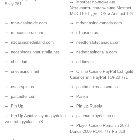
Mostbet приложение
Баку 261
Установить приложение Mostbet
МОСТБЕТ для iOS и Android 184
mr-o-casino-de.com
mrbetcasino-canada.com
mrocasinonz.com
n1casino.us
n1casinonederland.com
needforslotscanada.com
neospincasinoaustralia.net
netbetcasinoitalia.com
obesidad
oddboy.nz
onecasinonl.net
Online Casino PayPal Echtgeld
Casinos mit PayPal TOP20 771
oscarspin.us
pacific-spins-casino.us
parcadfer.com
Pareja
Pin Up
Pin Up Russia
Pin-Up Aviator: oyun qaydaları
platinumplaycasino.us
və strategiyaları – 78
Player Casino România 2023
Bonus 2000 RON, 777 FS 318