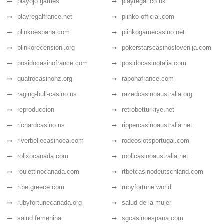
playojo.games
playregal.co.uk
playregalfrance.net
plinko-official.com
plinkoespana.com
plinkogamecasino.net
plinkorecensioni.org
pokerstarscasinoslovenija.com
posidocasinofrance.com
posidocasinotalia.com
quatrocasinonz.org
rabonafrance.com
raging-bull-casino.us
razedcasinoaustralia.org
reproduccion
retrobetturkiye.net
richardcasino.us
rippercasinoaustralia.net
riverbellecasinoca.com
rodeoslotsportugal.com
rollxocanada.com
roolicasinoaustralia.net
roulettinocanada.com
rtbetcasinodeutschland.com
rtbetgreece.com
rubyfortune.world
rubyfortunecanada.org
salud de la mujer
salud femenina
sgcasinoespana.com