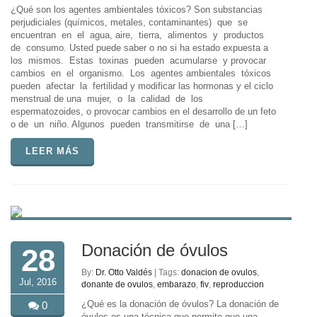
¿Qué son los agentes ambientales tóxicos? Son substancias
perjudiciales (químicos, metales, contaminantes) que se
encuentran en el agua, aire, tierra, alimentos y productos
de consumo. Usted puede saber o no si ha estado expuesta a
los mismos. Estas toxinas pueden acumularse y provocar
cambios en el organismo. Los agentes ambientales tóxicos
pueden afectar la fertilidad y modificar las hormonas y el ciclo
menstrual de una mujer, o la calidad de los
espermatozoides, o provocar cambios en el desarrollo de un feto
o de un niño. Algunos pueden transmitirse de una […]
LEER MÁS
Donación de óvulos
28
By:
Dr. Otto Valdés
| Tags:
donacion de ovulos
,
Jul, 2016
donante de ovulos
,
embarazo
,
fiv
,
reproduccion
¿Qué es la donación de óvulos? La donación de
0
óvulos es una técnica que permite que una