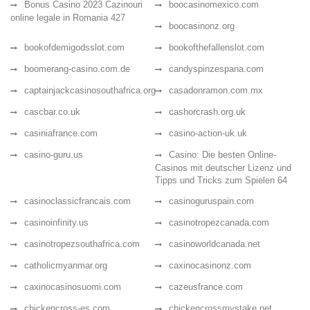
Bonus Casino 2023 Cazinouri
boocasinomexico.com
online legale in Romania 427
boocasinonz.org
bookofdemigodsslot.com
bookofthefallenslot.com
boomerang-casino.com.de
candyspinzespana.com
captainjackcasinosouthafrica.org
casadonramon.com.mx
cascbar.co.uk
cashorcrash.org.uk
casiniafrance.com
casino-action-uk.uk
casino-guru.us
Casino: Die besten Online-
Casinos mit deutscher Lizenz und
Tipps und Tricks zum Spielen 64
casinoclassicfrancais.com
casinoguruspain.com
casinoinfinity.us
casinotropezcanada.com
casinotropezsouthafrica.com
casinoworldcanada.net
catholicmyanmar.org
caxinocasinonz.com
caxinocasinosuomi.com
cazeusfrance.com
chickencross-es.com
chickencrossmystake.net