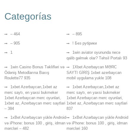
Categorías
– 464
– 895
– 905
! Без рубрики
1
1win aviator oyununda necə
qalib gəlmək olar? Təhsil Portalı 93
1win Casino Bonus Təklifləri və
1Xbet Azerbaycan MƏRC
Ödəniş Metodlarına Baxış
SAYTI GİRİŞ 1xbet azerbaycan
Roulette77 935
mobil uygulama yukle 108
1xbet Azerbaycan,1xbet az
1xbet Azerbaycan,1xbet az
merc saytı, en yaxsi bukmeker
merc saytı, en yaxsi bukmeker
1xbet Azerbaycan merc oyunlari,
1xbet Azerbaycan merc oyunlari,
1xbet az, Azerbaycan merc saytlari
1xbet az, Azerbaycan merc saytlari
– 384
837
1xBet Azərbaycan yükle Android
1xBet Azərbaycan yükle Android
və iPhone: bonus 100 , giriş, idman
və iPhone: bonus 100 , giriş, idman
mərcləri – 482
mərcləri 160