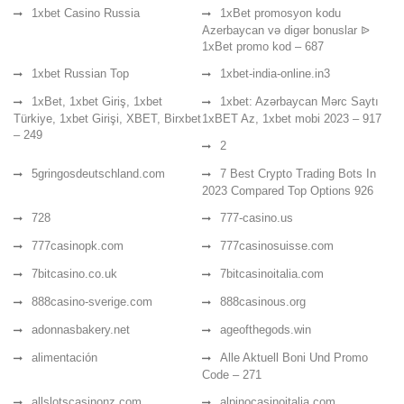
1xbet Casino Russia
1xBet promosyon kodu
Azerbaycan və digər bonuslar ᐉ
1xBet promo kod – 687
1xbet Russian Top
1xbet-india-online.in3
1xBet, 1xbet Giriş, 1xbet
1xbet: Azərbaycan Mərc Saytı
Türkiye, 1xbet Girişi, XBET, Birxbet
1xBET Az, 1xbet mobi 2023 – 917
– 249
2
5gringosdeutschland.com
7 Best Crypto Trading Bots In
2023 Compared Top Options 926
728
777-casino.us
777casinopk.com
777casinosuisse.com
7bitcasino.co.uk
7bitcasinoitalia.com
888casino-sverige.com
888casinous.org
adonnasbakery.net
ageofthegods.win
alimentación
Alle Aktuell Boni Und Promo
Code – 271
allslotscasinonz.com
alpinocasinoitalia.com