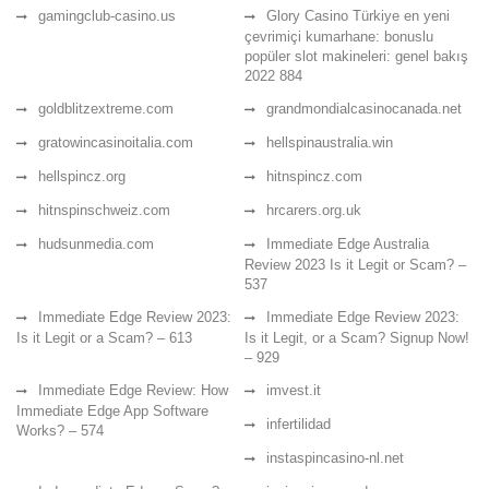
gamingclub-casino.us
Glory Casino Türkiye en yeni
çevrimiçi kumarhane: bonuslu
popüler slot makineleri: genel bakış
2022 884
goldblitzextreme.com
grandmondialcasinocanada.net
gratowincasinoitalia.com
hellspinaustralia.win
hellspincz.org
hitnspincz.com
hitnspinschweiz.com
hrcarers.org.uk
hudsunmedia.com
Immediate Edge Australia
Review 2023 Is it Legit or Scam? –
537
Immediate Edge Review 2023:
Immediate Edge Review 2023:
Is it Legit or a Scam? – 613
Is it Legit, or a Scam? Signup Now!
– 929
Immediate Edge Review: How
imvest.it
Immediate Edge App Software
infertilidad
Works? – 574
instaspincasino-nl.net