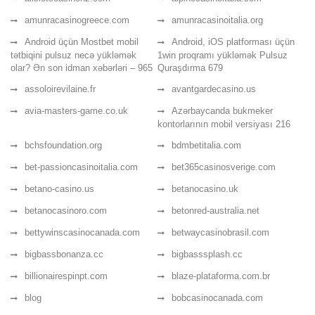
amunracasinogreece.com
amunracasinoitalia.org
Android üçün Mostbet mobil
Android, iOS platforması üçün
tətbiqini pulsuz necə yükləmək
1win proqramı yükləmək Pulsuz
olar? Ən son idman xəbərləri – 965
Quraşdırma 679
assoloirevilaine.fr
avantgardecasino.us
avia-masters-game.co.uk
Azərbaycanda bukmeker
kontorlarının mobil versiyası 216
bchsfoundation.org
bdmbetitalia.com
bet-passioncasinoitalia.com
bet365casinosverige.com
betano-casino.us
betanocasino.uk
betanocasinoro.com
betonred-australia.net
bettywinscasinocanada.com
betwaycasinobrasil.com
bigbassbonanza.cc
bigbasssplash.cc
billionairespinpt.com
blaze-plataforma.com.br
blog
bobcasinocanada.com