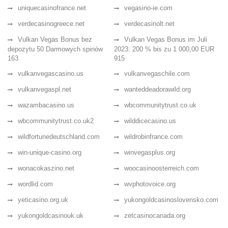
uniquecasinofrance.net
vegasino-ie.com
verdecasinogreece.net
verdecasinolt.net
Vulkan Vegas Bonus bez
Vulkan Vegas Bonus im Juli
depozytu 50 Darmowych spinów
2023: 200 % bis zu 1 000,00 EUR
163
915
vulkanvegascasino.us
vulkanvegaschile.com
vulkanvegaspl.net
wanteddeadorawild.org
wazambacasino.us
wbcommunitytrust.co.uk
wbcommunitytrust.co.uk2
wilddicecasino.us
wildfortunedeutschland.com
wildrobinfrance.com
win-unique-casino.org
winvegasplus.org
wonacokaszino.net
woocasinoosterreich.com
wordlid.com
wvphotovoice.org
yeticasino.org.uk
yukongoldcasinoslovensko.com
yukongoldcasinouk.uk
zetcasinocanada.org