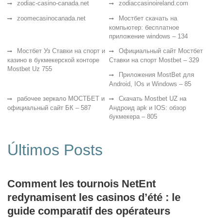
zodiac-casino-canada.net
zodiaccasinoireland.com
zoomecasinocanada.net
Мостбет скачать на
компьютер: бесплатное
приложение windows – 134
Мостбет Уз Ставки на спорт и
Официальный сайт Мостбет
казино в букмекерской конторе
Ставки на спорт Mostbet – 329
Mostbet Uz 755
Приложения MostBet для
Android, IOs и Windows – 85
рабочее зеркало МОСТБЕТ и
Скачать Mostbet UZ на
официальный сайт БК – 587
Андроид apk и IOS: обзор
букмекера – 805
Últimos Posts
Comment les tournois NetEnt
redynamisent les casinos d’été : le
guide comparatif des opérateurs