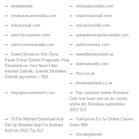
skateboards
slotspalaceitalia.com
smokacecasinoitalia.com
snatchcasinopl.com
solcasinoat.com
solcasinochile.com
spincitycasinonz.com
spinpalacecasinocanada.com
spinzcasinocanada.com
spiritcasinonz.com
Sweet Bonanza Slot Oyna
sweetbonanzaslot.us
Paralı Poker Siteleri Pragmatic Play
tedxmarseille.com
Elmatelekom Yeni Nesil Fiber
Internet Gəlinlik, Gəlinlik Modelleri,
tfsvl.co.uk
Gəlinlik qiymətləri – 593
thewonderland.co.uk
tonyspinsosterreich.com
Top cazinouri online România
Cele mai bune site-uri de cazino
online din România septembrie
2023 313
ToThe Method Download And
Türkiye'nin En İyi Online Casino
Set Up Mostbet App For Android
Sitesi 959
And Ios 2022 Tip 312
Uncategorized