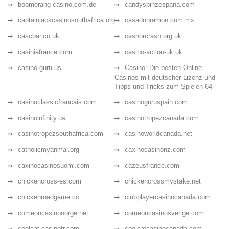
boomerang-casino.com.de
candyspinzespana.com
captainjackcasinosouthafrica.org
casadonramon.com.mx
cascbar.co.uk
cashorcrash.org.uk
casiniafrance.com
casino-action-uk.uk
casino-guru.us
Casino: Die besten Online-
Casinos mit deutscher Lizenz und
Tipps und Tricks zum Spielen 64
casinoclassicfrancais.com
casinoguruspain.com
casinoinfinity.us
casinotropezcanada.com
casinotropezsouthafrica.com
casinoworldcanada.net
catholicmyanmar.org
caxinocasinonz.com
caxinocasinosuomi.com
cazeusfrance.com
chickencross-es.com
chickencrossmystake.net
chickenroadgame.cc
clubplayercasinocanada.com
comeoncasinonorge.net
comeoncasinosverige.com
coolcat-casinofr.com
coolcatcasinocanada.com