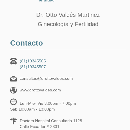
Dr. Otto Valdés Martinez
Ginecología y Fertilidad
Contacto
(81)19345505
(81)19345507
consultas@drottovaldes.com
www.drottovaldes.com
Lun-Mie- Vie 3:00pm - 7:00pm
Sab 10:00am - 13:00pm
Doctors Hospital Consultorio 1128
Calle:Ecuador # 2331