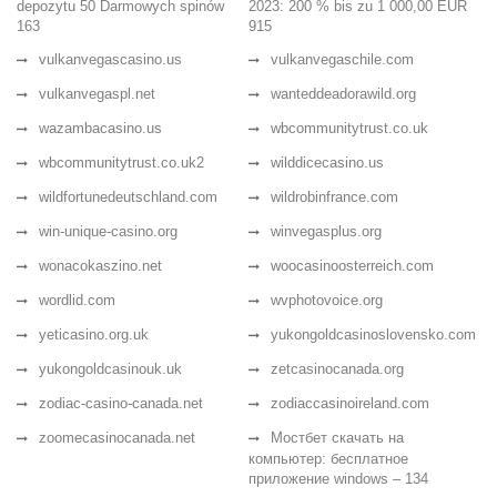
depozytu 50 Darmowych spinów
2023: 200 % bis zu 1 000,00 EUR
163
915
vulkanvegascasino.us
vulkanvegaschile.com
vulkanvegaspl.net
wanteddeadorawild.org
wazambacasino.us
wbcommunitytrust.co.uk
wbcommunitytrust.co.uk2
wilddicecasino.us
wildfortunedeutschland.com
wildrobinfrance.com
win-unique-casino.org
winvegasplus.org
wonacokaszino.net
woocasinoosterreich.com
wordlid.com
wvphotovoice.org
yeticasino.org.uk
yukongoldcasinoslovensko.com
yukongoldcasinouk.uk
zetcasinocanada.org
zodiac-casino-canada.net
zodiaccasinoireland.com
zoomecasinocanada.net
Мостбет скачать на
компьютер: бесплатное
приложение windows – 134