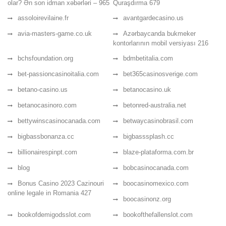
olar? Ən son idman xəbərləri – 965
Quraşdırma 679
assoloirevilaine.fr
avantgardecasino.us
avia-masters-game.co.uk
Azərbaycanda bukmeker
kontorlarının mobil versiyası 216
bchsfoundation.org
bdmbetitalia.com
bet-passioncasinoitalia.com
bet365casinosverige.com
betano-casino.us
betanocasino.uk
betanocasinoro.com
betonred-australia.net
bettywinscasinocanada.com
betwaycasinobrasil.com
bigbassbonanza.cc
bigbasssplash.cc
billionairespinpt.com
blaze-plataforma.com.br
blog
bobcasinocanada.com
Bonus Casino 2023 Cazinouri
boocasinomexico.com
online legale in Romania 427
boocasinonz.org
bookofdemigodsslot.com
bookofthefallenslot.com