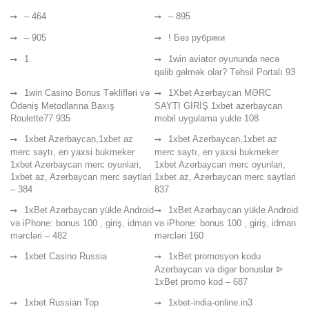
– 464
– 895
– 905
! Без рубрики
1
1win aviator oyununda necə
qalib gəlmək olar? Təhsil Portalı 93
1win Casino Bonus Təklifləri və
1Xbet Azerbaycan MƏRC
Ödəniş Metodlarına Baxış
SAYTI GİRİŞ 1xbet azerbaycan
Roulette77 935
mobil uygulama yukle 108
1xbet Azerbaycan,1xbet az
1xbet Azerbaycan,1xbet az
merc saytı, en yaxsi bukmeker
merc saytı, en yaxsi bukmeker
1xbet Azerbaycan merc oyunlari,
1xbet Azerbaycan merc oyunlari,
1xbet az, Azerbaycan merc saytlari
1xbet az, Azerbaycan merc saytlari
– 384
837
1xBet Azərbaycan yükle Android
1xBet Azərbaycan yükle Android
və iPhone: bonus 100 , giriş, idman
və iPhone: bonus 100 , giriş, idman
mərcləri – 482
mərcləri 160
1xbet Casino Russia
1xBet promosyon kodu
Azerbaycan və digər bonuslar ᐉ
1xBet promo kod – 687
1xbet Russian Top
1xbet-india-online.in3