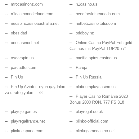
mrocasinonz.com
n1casino.us
n1casinonederland.com
needforslotscanada.com
neospincasinoaustralia.net
netbetcasinoitalia.com
obesidad
oddboy.nz
onecasinonl.net
Online Casino PayPal Echtgeld
Casinos mit PayPal TOP20 771
oscarspin.us
pacific-spins-casino.us
parcadfer.com
Pareja
Pin Up
Pin Up Russia
Pin-Up Aviator: oyun qaydaları
platinumplaycasino.us
və strategiyaları – 78
Player Casino România 2023
Bonus 2000 RON, 777 FS 318
playojo.games
playregal.co.uk
playregalfrance.net
plinko-official.com
plinkoespana.com
plinkogamecasino.net