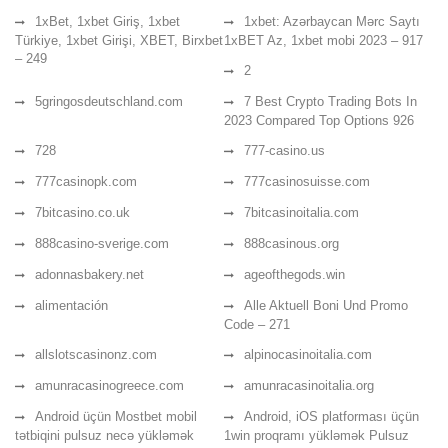
1xBet, 1xbet Giriş, 1xbet
1xbet: Azərbaycan Mərc Saytı
Türkiye, 1xbet Girişi, XBET, Birxbet
1xBET Az, 1xbet mobi 2023 – 917
– 249
2
5gringosdeutschland.com
7 Best Crypto Trading Bots In
2023 Compared Top Options 926
728
777-casino.us
777casinopk.com
777casinosuisse.com
7bitcasino.co.uk
7bitcasinoitalia.com
888casino-sverige.com
888casinous.org
adonnasbakery.net
ageofthegods.win
alimentación
Alle Aktuell Boni Und Promo
Code – 271
allslotscasinonz.com
alpinocasinoitalia.com
amunracasinogreece.com
amunracasinoitalia.org
Android üçün Mostbet mobil
Android, iOS platforması üçün
tətbiqini pulsuz necə yükləmək
1win proqramı yükləmək Pulsuz