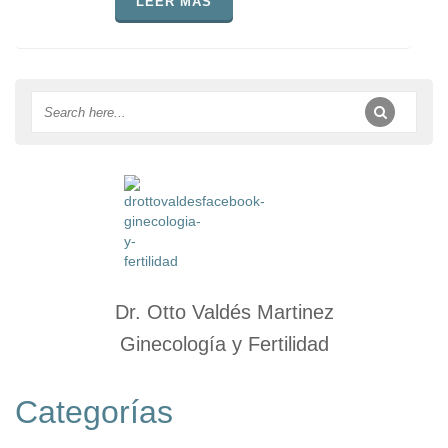
LEER MÁS
Dr. Otto Valdés Martinez
Ginecología y Fertilidad
Categorías