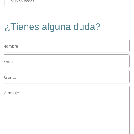
vulkan vegas
¿Tienes alguna duda?