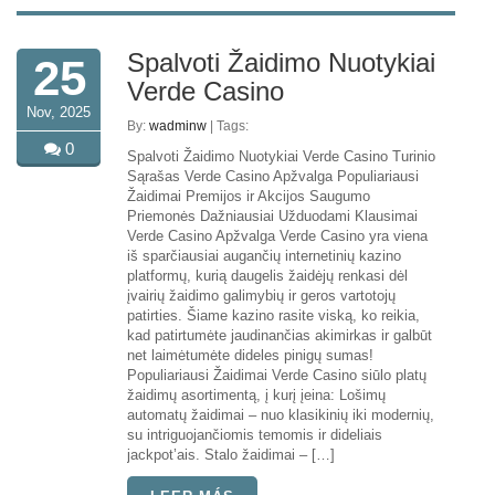
Spalvoti Žaidimo Nuotykiai
25
Verde Casino
Nov, 2025
By:
wadminw
| Tags:
0
Spalvoti Žaidimo Nuotykiai Verde Casino Turinio
Sąrašas Verde Casino Apžvalga Populiariausi
Žaidimai Premijos ir Akcijos Saugumo
Priemonės Dažniausiai Užduodami Klausimai
Verde Casino Apžvalga Verde Casino yra viena
iš sparčiausiai augančių internetinių kazino
platformų, kurią daugelis žaidėjų renkasi dėl
įvairių žaidimo galimybių ir geros vartotojų
patirties. Šiame kazino rasite viską, ko reikia,
kad patirtumėte jaudinančias akimirkas ir galbūt
net laimėtumėte dideles pinigų sumas!
Populiariausi Žaidimai Verde Casino siūlo platų
žaidimų asortimentą, į kurį įeina: Lošimų
automatų žaidimai – nuo klasikinių iki modernių,
su intriguojančiomis temomis ir dideliais
jackpot’ais. Stalo žaidimai – […]