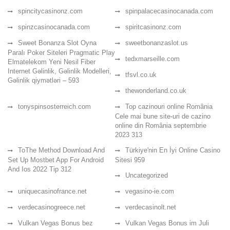
spincitycasinonz.com
spinpalacecasinocanada.com
spinzcasinocanada.com
spiritcasinonz.com
Sweet Bonanza Slot Oyna
sweetbonanzaslot.us
Paralı Poker Siteleri Pragmatic Play
tedxmarseille.com
Elmatelekom Yeni Nesil Fiber
Internet Gəlinlik, Gəlinlik Modelleri,
tfsvl.co.uk
Gəlinlik qiymətləri – 593
thewonderland.co.uk
tonyspinsosterreich.com
Top cazinouri online România
Cele mai bune site-uri de cazino
online din România septembrie
2023 313
ToThe Method Download And
Türkiye'nin En İyi Online Casino
Set Up Mostbet App For Android
Sitesi 959
And Ios 2022 Tip 312
Uncategorized
uniquecasinofrance.net
vegasino-ie.com
verdecasinogreece.net
verdecasinolt.net
Vulkan Vegas Bonus bez
Vulkan Vegas Bonus im Juli