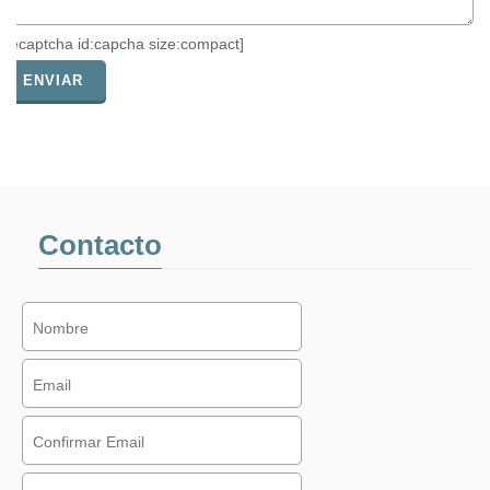
[recaptcha id:capcha size:compact]
Contacto