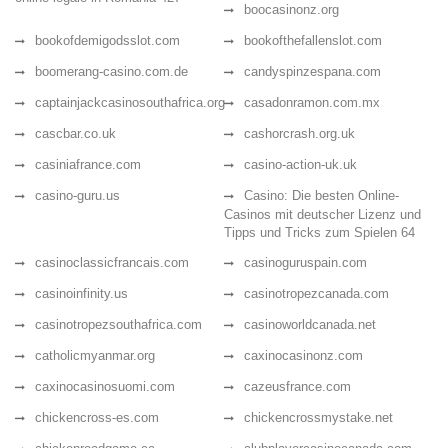
boocasinonz.org
bookofdemigodsslot.com
bookofthefallenslot.com
boomerang-casino.com.de
candyspinzespana.com
captainjackcasinosouthafrica.org
casadonramon.com.mx
cascbar.co.uk
cashorcrash.org.uk
casiniafrance.com
casino-action-uk.uk
casino-guru.us
Casino: Die besten Online-
Casinos mit deutscher Lizenz und
Tipps und Tricks zum Spielen 64
casinoclassicfrancais.com
casinoguruspain.com
casinoinfinity.us
casinotropezcanada.com
casinotropezsouthafrica.com
casinoworldcanada.net
catholicmyanmar.org
caxinocasinonz.com
caxinocasinosuomi.com
cazeusfrance.com
chickencross-es.com
chickencrossmystake.net