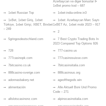
Azerbaycan və digər bonuslar ᐉ
1xBet promo kod – 687
1xbet Russian Top
1xbet-india-online.in3
1xBet, 1xbet Giriş, 1xbet
1xbet: Azərbaycan Mərc Saytı
Türkiye, 1xbet Girişi, XBET, Birxbet
1xBET Az, 1xbet mobi 2023 – 917
– 249
2
5gringosdeutschland.com
7 Best Crypto Trading Bots In
2023 Compared Top Options 926
728
777-casino.us
777casinopk.com
777casinosuisse.com
7bitcasino.co.uk
7bitcasinoitalia.com
888casino-sverige.com
888casinous.org
adonnasbakery.net
ageofthegods.win
alimentación
Alle Aktuell Boni Und Promo
Code – 271
allslotscasinonz.com
alpinocasinoitalia.com