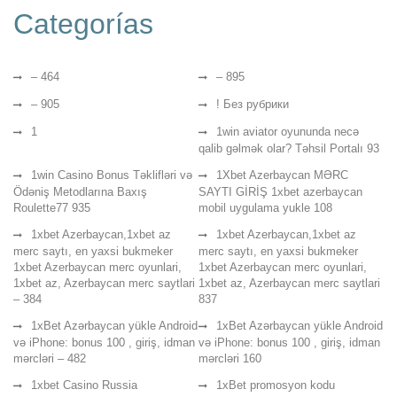
Categorías
– 464
– 895
– 905
! Без рубрики
1
1win aviator oyununda necə
qalib gəlmək olar? Təhsil Portalı 93
1win Casino Bonus Təklifləri və
1Xbet Azerbaycan MƏRC
Ödəniş Metodlarına Baxış
SAYTI GİRİŞ 1xbet azerbaycan
Roulette77 935
mobil uygulama yukle 108
1xbet Azerbaycan,1xbet az
1xbet Azerbaycan,1xbet az
merc saytı, en yaxsi bukmeker
merc saytı, en yaxsi bukmeker
1xbet Azerbaycan merc oyunlari,
1xbet Azerbaycan merc oyunlari,
1xbet az, Azerbaycan merc saytlari
1xbet az, Azerbaycan merc saytlari
– 384
837
1xBet Azərbaycan yükle Android
1xBet Azərbaycan yükle Android
və iPhone: bonus 100 , giriş, idman
və iPhone: bonus 100 , giriş, idman
mərcləri – 482
mərcləri 160
1xbet Casino Russia
1xBet promosyon kodu