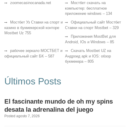
zoomecasinocanada.net
Мостбет скачать на
компьютер: бесплатное
приложение windows – 134
Мостбет Уз Ставки на спорт и
Официальный сайт Мостбет
казино в букмекерской конторе
Ставки на спорт Mostbet – 329
Mostbet Uz 755
Приложения MostBet для
Android, IOs и Windows – 85
рабочее зеркало МОСТБЕТ и
Скачать Mostbet UZ на
официальный сайт БК – 587
Андроид apk и IOS: обзор
букмекера – 805
Últimos Posts
El fascinante mundo de oh my spins
desata la adrenalina del juego
Posted agosto 7, 2026