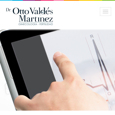
Toggl
navig