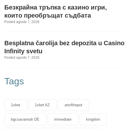
Безкрайна тръпка с казино игри,
които преобръщат съдбата
Posted agosto 7, 2026
Besplatna čarolija bez depozita u Casino
Infinity svetu
Posted agosto 7, 2026
Tags
1xbet
1xbet AZ
artofthepot
bgcsavannah DE
immediate
kingdom