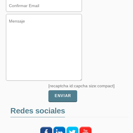
[recaptcha id:capcha size:compact]
Redes sociales