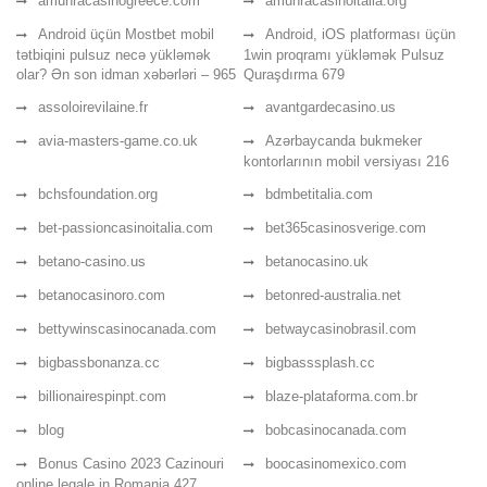
amunracasinogreece.com
amunracasinoitalia.org
Android üçün Mostbet mobil
Android, iOS platforması üçün
tətbiqini pulsuz necə yükləmək
1win proqramı yükləmək Pulsuz
olar? Ən son idman xəbərləri – 965
Quraşdırma 679
assoloirevilaine.fr
avantgardecasino.us
avia-masters-game.co.uk
Azərbaycanda bukmeker
kontorlarının mobil versiyası 216
bchsfoundation.org
bdmbetitalia.com
bet-passioncasinoitalia.com
bet365casinosverige.com
betano-casino.us
betanocasino.uk
betanocasinoro.com
betonred-australia.net
bettywinscasinocanada.com
betwaycasinobrasil.com
bigbassbonanza.cc
bigbasssplash.cc
billionairespinpt.com
blaze-plataforma.com.br
blog
bobcasinocanada.com
Bonus Casino 2023 Cazinouri
boocasinomexico.com
online legale in Romania 427