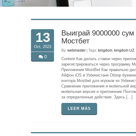
Выиграй 9000000 сум 
13
Мостбет
Oct, 2023
By:
webmaster
| Tags:
kingdom
,
kingdom UZ
0
Content Как делать ставки через прилож
зарегистрироваться через программу Mo
Приложения MostBet Как правильно дела
Айфон iOS в Узбекистане Обзор букмек
контора Mostbet для игроков из Узбеки
Сравнение приложения и мобильной вер
мобильная версия и приложение Поэтом
за определенные действия. Здесь […]
LEER MÁS