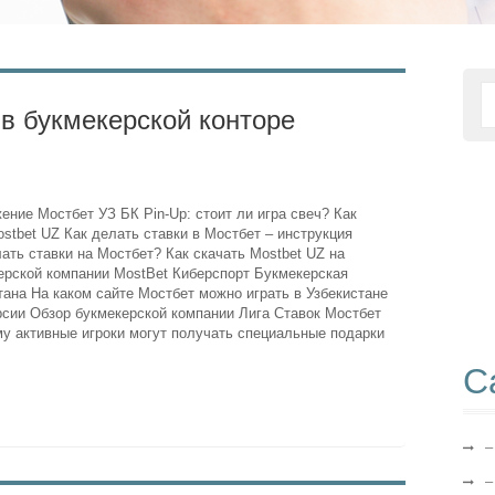
в букмекерской конторе
ение Мостбет УЗ БК Pin-Up: стоит ли игра свеч? Как
stbet UZ Как делать ставки в Мостбет – инструкция
ть ставки на Мостбет? Как скачать Mostbet UZ на
ерской компании MostBet Киберспорт Букмекерская
стана На каком сайте Мостбет можно играть в Узбекистане
сии Обзор букмекерской компании Лига Ставок Мостбет
у активные игроки могут получать специальные подарки
C
–
–