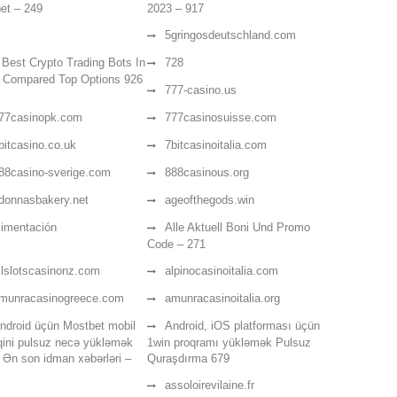
bet – 249
2023 – 917
5gringosdeutschland.com
 Best Crypto Trading Bots In
728
 Compared Top Options 926
777-casino.us
77casinopk.com
777casinosuisse.com
bitcasino.co.uk
7bitcasinoitalia.com
88casino-sverige.com
888casinous.org
donnasbakery.net
ageofthegods.win
limentación
Alle Aktuell Boni Und Promo
Code – 271
llslotscasinonz.com
alpinocasinoitalia.com
munracasinogreece.com
amunracasinoitalia.org
ndroid üçün Mostbet mobil
Android, iOS platforması üçün
iqini pulsuz necə yükləmək
1win proqramı yükləmək Pulsuz
? Ən son idman xəbərləri –
Quraşdırma 679
assoloirevilaine.fr