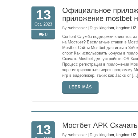
Официальное приложе
13
приложение mostbet 
Oct, 2023
By:
webmaster
| Tags:
kingdom
,
kingdom UZ
0
Content Служба поддержки клиентов из 
на Мостбет? Бесплатные ставки в Most
Mostbet Сайты Mostbet для игры в Узбе
спорт Как использовать бонусы в прило
Скачать Mostbet для устройств iOS Как
Процесс регистрации в приложении Mos
зарегистрироваться через программу M
игр в видеопокер, таких как Jacks or […
LEER MÁS
Мостбет APK Скачат
13
By:
webmaster
| Tags:
kingdom
,
kingdom UZ