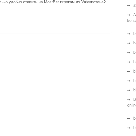
лько удобно ставить на MostBet игрокам из Узбекистана?
a
A
konto
b
b
b
b
b
b
b
B
onli
b
b