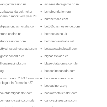
vantgardecasino.us
avia-masters-game.co.uk
zərbaycanda bukmeker
bchsfoundation.org
rlarının mobil versiyası 216
bdmbetitalia.com
et-passioncasinoitalia.com
bet365casinosverige.com
etano-casino.us
betanocasino.uk
etanocasinoro.com
betonred-australia.net
ettywinscasinocanada.com
betwaycasinobrasil.com
igbassbonanza.cc
bigbasssplash.cc
illionairespinpt.com
blaze-plataforma.com.br
log
bobcasinocanada.com
onus Casino 2023 Cazinouri
boocasinomexico.com
ne legale in Romania 427
boocasinonz.org
ookofdemigodsslot.com
bookofthefallenslot.com
oomerang-casino.com.de
candyspinzespana.com