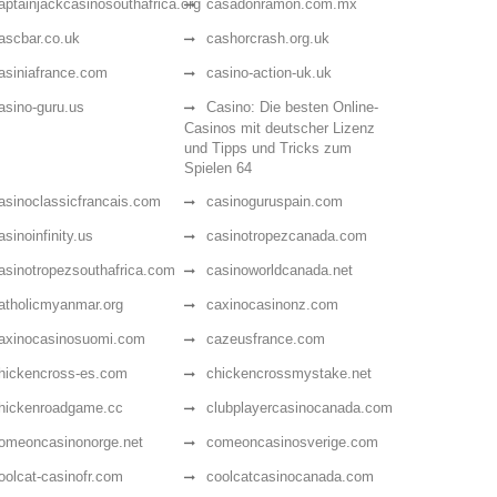
aptainjackcasinosouthafrica.org
casadonramon.com.mx
ascbar.co.uk
cashorcrash.org.uk
asiniafrance.com
casino-action-uk.uk
asino-guru.us
Casino: Die besten Online-
Casinos mit deutscher Lizenz
und Tipps und Tricks zum
Spielen 64
asinoclassicfrancais.com
casinoguruspain.com
asinoinfinity.us
casinotropezcanada.com
asinotropezsouthafrica.com
casinoworldcanada.net
atholicmyanmar.org
caxinocasinonz.com
axinocasinosuomi.com
cazeusfrance.com
hickencross-es.com
chickencrossmystake.net
hickenroadgame.cc
clubplayercasinocanada.com
omeoncasinonorge.net
comeoncasinosverige.com
oolcat-casinofr.com
coolcatcasinocanada.com