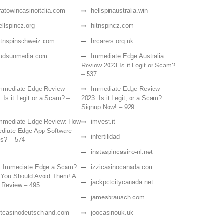
ratowincasinoitalia.com
hellspinaustralia.win
ellspincz.org
hitnspincz.com
itnspinschweiz.com
hrcarers.org.uk
udsunmedia.com
Immediate Edge Australia
Review 2023 Is it Legit or Scam?
– 537
mmediate Edge Review
Immediate Edge Review
 Is it Legit or a Scam? –
2023: Is it Legit, or a Scam?
Signup Now! – 929
mmediate Edge Review: How
imvest.it
diate Edge App Software
infertilidad
s? – 574
instaspincasino-nl.net
s Immediate Edge a Scam?
izzicasinocanada.com
You Should Avoid Them! A
jackpotcitycanada.net
 Review – 495
jamesbrausch.com
etcasinodeutschland.com
joocasinouk.uk