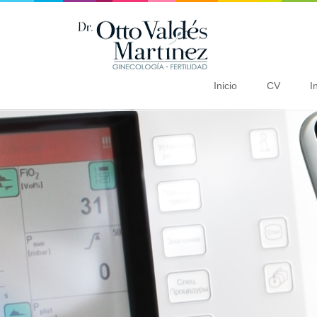
Inicio
CV
I