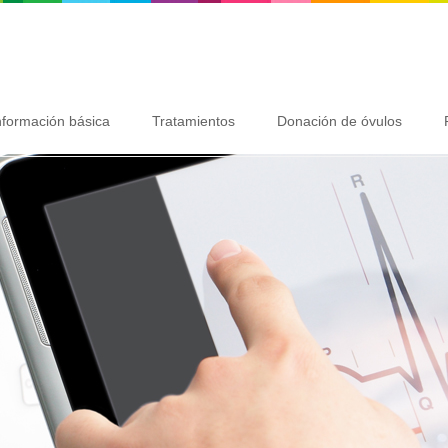
nformación básica
Tratamientos
Donación de óvulos