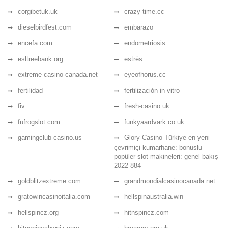
corgibetuk.uk
crazy-time.cc
dieselbirdfest.com
embarazo
encefa.com
endometriosis
esltreebank.org
estrés
extreme-casino-canada.net
eyeofhorus.cc
fertilidad
fertilización in vitro
fiv
fresh-casino.uk
fufrogslot.com
funkyaardvark.co.uk
gamingclub-casino.us
Glory Casino Türkiye en yeni
çevrimiçi kumarhane: bonuslu
popüler slot makineleri: genel bakış
2022 884
goldblitzextreme.com
grandmondialcasinocanada.net
gratowincasinoitalia.com
hellspinaustralia.win
hellspincz.org
hitnspincz.com