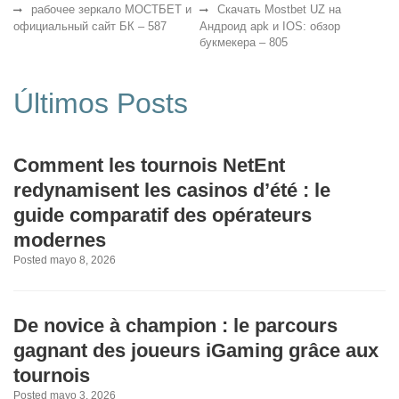
рабочее зеркало МОСТБЕТ и
Скачать Mostbet UZ на
официальный сайт БК – 587
Андроид apk и IOS: обзор
букмекера – 805
Últimos Posts
Comment les tournois NetEnt
redynamisent les casinos d’été : le
guide comparatif des opérateurs
modernes
Posted mayo 8, 2026
De novice à champion : le parcours
gagnant des joueurs iGaming grâce aux
tournois
Posted mayo 3, 2026