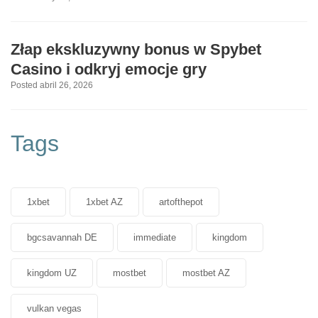
Złap ekskluzywny bonus w Spybet
Casino i odkryj emocje gry
Posted abril 26, 2026
Tags
1xbet
1xbet AZ
artofthepot
bgcsavannah DE
immediate
kingdom
kingdom UZ
mostbet
mostbet AZ
vulkan vegas