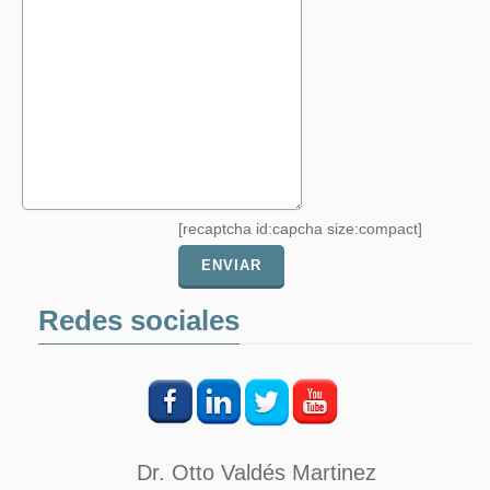
[recaptcha id:capcha size:compact]
Redes sociales
Dr. Otto Valdés Martinez