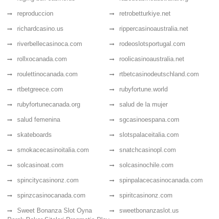
reproduccion
retrobetturkiye.net
richardcasino.us
rippercasinoaustralia.net
riverbellecasinoca.com
rodeoslotsportugal.com
rollxocanada.com
roolicasinoaustralia.net
roulettinocanada.com
rtbetcasinodeutschland.com
rtbetgreece.com
rubyfortune.world
rubyfortunecanada.org
salud de la mujer
salud femenina
sgcasinoespana.com
skateboards
slotspalaceitalia.com
smokacecasinoitalia.com
snatchcasinopl.com
solcasinoat.com
solcasinochile.com
spincitycasinonz.com
spinpalacecasinocanada.com
spinzcasinocanada.com
spiritcasinonz.com
Sweet Bonanza Slot Oyna
sweetbonanzaslot.us