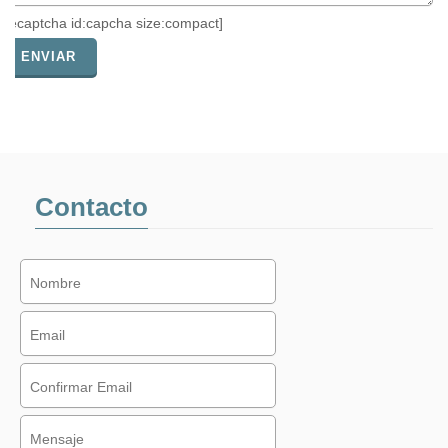
[recaptcha id:capcha size:compact]
Contacto