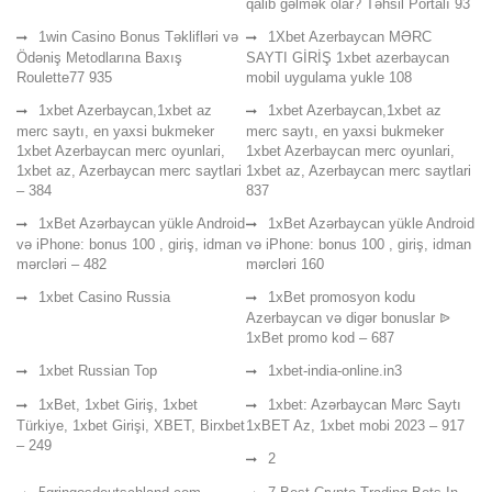
qalib gəlmək olar? Təhsil Portalı 93
1win Casino Bonus Təklifləri və
1Xbet Azerbaycan MƏRC
Ödəniş Metodlarına Baxış
SAYTI GİRİŞ 1xbet azerbaycan
Roulette77 935
mobil uygulama yukle 108
1xbet Azerbaycan,1xbet az
1xbet Azerbaycan,1xbet az
merc saytı, en yaxsi bukmeker
merc saytı, en yaxsi bukmeker
1xbet Azerbaycan merc oyunlari,
1xbet Azerbaycan merc oyunlari,
1xbet az, Azerbaycan merc saytlari
1xbet az, Azerbaycan merc saytlari
– 384
837
1xBet Azərbaycan yükle Android
1xBet Azərbaycan yükle Android
və iPhone: bonus 100 , giriş, idman
və iPhone: bonus 100 , giriş, idman
mərcləri – 482
mərcləri 160
1xbet Casino Russia
1xBet promosyon kodu
Azerbaycan və digər bonuslar ᐉ
1xBet promo kod – 687
1xbet Russian Top
1xbet-india-online.in3
1xBet, 1xbet Giriş, 1xbet
1xbet: Azərbaycan Mərc Saytı
Türkiye, 1xbet Girişi, XBET, Birxbet
1xBET Az, 1xbet mobi 2023 – 917
– 249
2