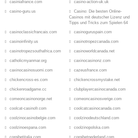
casiniafrance.com
casino-action-uk.uk
casino-guru.us
Casino: Die besten Online-
Casinos mit deutscher Lizenz und
Tipps und Tricks zum Spielen 64
casinoclassicfrancais.com
casinoguruspain.com
casinoinfinity.us
casinotropezcanada.com
casinotropezsouthafrica.com
casinoworldcanada.net
catholicmyanmar.org
caxinocasinonz.com
caxinocasinosuomi.com
cazeusfrance.com
chickencross-es.com
chickencrossmystake.net
chickenroadgame.cc
clubplayercasinocanada.com
comeoncasinonorge.net
comeoncasinosverige.com
coolcat-casinofr.com
coolcatcasinocanada.com
coolzinocasinobelgie.com
coolzinodeutschland.com
coolzinoespana.com
coolzinopolska.com
corgibetitalia.com
corgibetnederland.com