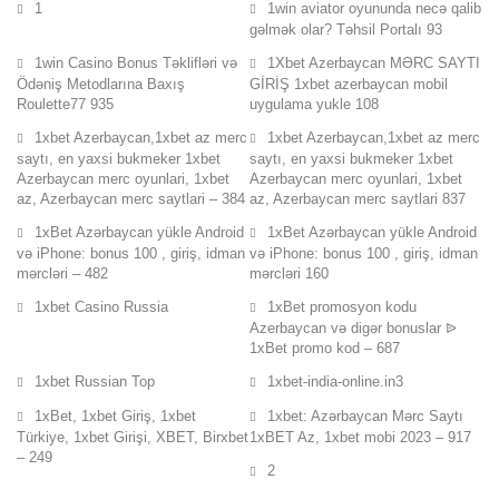
1
1win aviator oyununda necə qalib
gəlmək olar? Təhsil Portalı 93
1win Casino Bonus Təklifləri və
1Xbet Azerbaycan MƏRC SAYTI
Ödəniş Metodlarına Baxış
GİRİŞ 1xbet azerbaycan mobil
Roulette77 935
uygulama yukle 108
1xbet Azerbaycan,1xbet az merc
1xbet Azerbaycan,1xbet az merc
saytı, en yaxsi bukmeker 1xbet
saytı, en yaxsi bukmeker 1xbet
Azerbaycan merc oyunlari, 1xbet
Azerbaycan merc oyunlari, 1xbet
az, Azerbaycan merc saytlari – 384
az, Azerbaycan merc saytlari 837
1xBet Azərbaycan yükle Android
1xBet Azərbaycan yükle Android
və iPhone: bonus 100 , giriş, idman
və iPhone: bonus 100 , giriş, idman
mərcləri – 482
mərcləri 160
1xbet Casino Russia
1xBet promosyon kodu
Azerbaycan və digər bonuslar ᐉ
1xBet promo kod – 687
1xbet Russian Top
1xbet-india-online.in3
1xBet, 1xbet Giriş, 1xbet
1xbet: Azərbaycan Mərc Saytı
Türkiye, 1xbet Girişi, XBET, Birxbet
1xBET Az, 1xbet mobi 2023 – 917
– 249
2