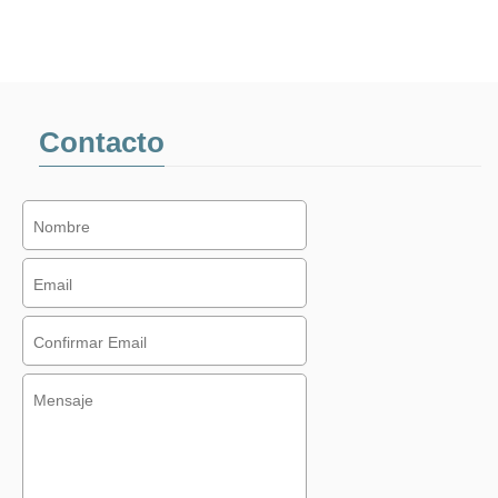
Contacto