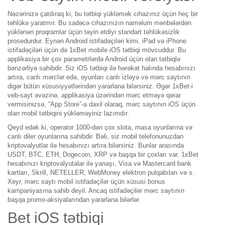
Nəzərinizə çatdıraq ki, bu tətbiqi yükləmək cihazınız üçün heç bir
təhlükə yaratmır. Bu sadəcə cihazınızın naməlum mənbələrdən
yüklənən proqramlar üçün təyin etdiyi standart təhlükəsizlik
prosedurdur. Eynən Android istifadəçiləri kimi, iPad və iPhone
istifadəçiləri üçün də 1xBet mobile iOS tətbiqi mövcuddur. Bu
applikasiya bir çox parametrlərdə Android üçün olan tətbiqlə
bənzərliyə sahibdir. Siz iOS tətbiqi ilə hərəkət halında hesabınızı
artıra, canlı mərclər edə, oyunları canlı izləyə və mərc saytının
digər bütün xüsusiyyətlərindən yararlana bilərsiniz. Əgər 1xBet-i
veb-sayt əvəzinə, applikasiya üzərindən mərc etməyə qərar
vermisinizsə, “App Store”-a daxil olaraq, mərc saytının iOS üçün
olan mobil tətbiqini yükləməyiniz lazımdır.
Qeyd edək ki, operator 1000-dən çox slota, masa oyunlarına və
canlı diler oyunlarına sahibdir. Bəli, siz mobil telefonunuzdan
kriptovalyutlar ilə hesabınızı artıra bilərsiniz. Bunlar arasında
USDT, BTC, ETH, Dogecoin, XRP və başqa bir çoxları var. 1xBet
hesabınızı kriptovalyutalar ilə yanaşı, Visa və Mastercard bank
kartları, Skrill, NETELLER, WebMoney elektron pulqabıları və s.
Xeyr, mərc saytı mobil istifadəçilər üçün xüsusi bonus
kampaniyasına sahib deyil. Ancaq istifadəçilər mərc saytının
başqa promo-aksiyalarından yararlana bilərlər.
Bet iOS tətbiqi