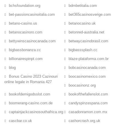
bchsfoundation.org
bdmbetitalia.com
bet-passioncasinoitalia.com
bet365casinosverige.com
betano-casino.us
betanocasino.uk
betanocasinoro.com
betonred-australia.net
bettywinscasinocanada.com
betwaycasinobrasil.com
bigbassbonanza.cc
bigbasssplash.cc
billionairespinpt.com
blaze-plataforma.com.br
blog
bobcasinocanada.com
Bonus Casino 2023 Cazinouri
boocasinomexico.com
online legale in Romania 427
boocasinonz.org
bookofdemigodsslot.com
bookofthefallenslot.com
boomerang-casino.com.de
candyspinzespana.com
captainjackcasinosouthafrica.org
casadonramon.com.mx
cascbar.co.uk
cashorcrash.org.uk