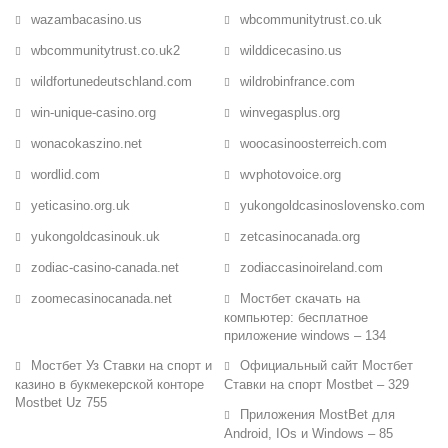
wazambacasino.us
wbcommunitytrust.co.uk
wbcommunitytrust.co.uk2
wilddicecasino.us
wildfortunedeutschland.com
wildrobinfrance.com
win-unique-casino.org
winvegasplus.org
wonacokaszino.net
woocasinoosterreich.com
wordlid.com
wvphotovoice.org
yeticasino.org.uk
yukongoldcasinoslovensko.com
yukongoldcasinouk.uk
zetcasinocanada.org
zodiac-casino-canada.net
zodiaccasinoireland.com
zoomecasinocanada.net
Мостбет скачать на
компьютер: бесплатное
приложение windows – 134
Мостбет Уз Ставки на спорт и
Официальный сайт Мостбет
казино в букмекерской конторе
Ставки на спорт Mostbet – 329
Mostbet Uz 755
Приложения MostBet для
Android, IOs и Windows – 85