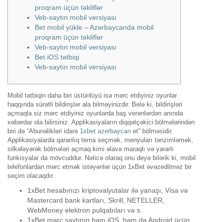
proqram üçün təkliflər
Veb-saytın mobil versiyası
Bet mobil yükle – Azərbaycanda mobil
proqram üçün təkliflər
Veb-saytın mobil versiyası
Bet iOS tətbiqi
Veb-saytın mobil versiyası
Mobil tətbiqin daha biri üstünlüyü isə mərc etdiyiniz oyunlar
haqqında sürətli bildirişlər ala bilməyinizdir. Belə ki, bildirişləri
açmaqla siz mərc etdiyiniz oyunlarda baş verənlərdən anında
xəbərdar ola bilirsiniz. Applikasiyaların diqqətçəkici bölmələrindən
biri də “Abunəlikləri idarə
1xbet azerbaycan
et” bölməsidir.
Applikasiyalarda qaranlıq tema seçmək, menyuları tənzimləmək,
silkələyərək bölmələri açmaq kimi əlavə maraqlı və yararlı
funkisyalar da mövcuddur. Nəticə olaraq onu deyə bilərik ki, mobil
telefonlardan mərc etmək istəyənlər üçün 1xBet əvəzedilməz bir
seçim olacaqdır.
1xBet hesabınızı kriptovalyutalar ilə yanaşı, Visa və
Mastercard bank kartları, Skrill, NETELLER,
WebMoney elektron pulqabıları və s.
1xBet mərc saytının həm iOS, həm də Android üçün