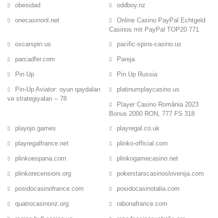
obesidad
oddboy.nz
onecasinonl.net
Online Casino PayPal Echtgeld
Casinos mit PayPal TOP20 771
oscarspin.us
pacific-spins-casino.us
parcadfer.com
Pareja
Pin Up
Pin Up Russia
Pin-Up Aviator: oyun qaydaları
platinumplaycasino.us
və strategiyaları – 78
Player Casino România 2023
Bonus 2000 RON, 777 FS 318
playojo.games
playregal.co.uk
playregalfrance.net
plinko-official.com
plinkoespana.com
plinkogamecasino.net
plinkorecensioni.org
pokerstarscasinoslovenija.com
posidocasinofrance.com
posidocasinotalia.com
quatrocasinonz.org
rabonafrance.com