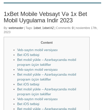
1xBet Mobile Vebsayt Və 1x Bet
Mobil Uygulama Indir 2023
By:
webmaster
| Tags:
1xbet
,
1xbet AZ
| Comments:
0
| noviembre 17th,
2023
Content
Veb-saytın mobil versiyası
Bet iOS tətbiqi
Bet mobil yükle – Azərbaycanda mobil
proqram üçün təkliflər
Veb-saytın mobil versiyası
Bet mobil yükle – Azərbaycanda mobil
proqram üçün təkliflər
Bet iOS tətbiqi
Bet mobil yükle – Azərbaycanda mobil
proqram üçün təkliflər
Veb-saytın mobil versiyası
Bet iOS tətbiqi
Bet mobil yükle – Azərbaycanda mobil