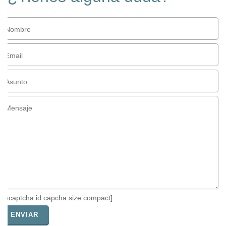
[recaptcha id:capcha size:compact]