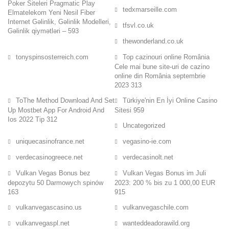
Poker Siteleri Pragmatic Play
tedxmarseille.com
Elmatelekom Yeni Nesil Fiber
Internet Gəlinlik, Gəlinlik Modelleri,
tfsvl.co.uk
Gəlinlik qiymətləri – 593
thewonderland.co.uk
tonyspinsosterreich.com
Top cazinouri online România
Cele mai bune site-uri de cazino
online din România septembrie
2023 313
ToThe Method Download And Set
Türkiye'nin En İyi Online Casino
Up Mostbet App For Android And
Sitesi 959
Ios 2022 Tip 312
Uncategorized
uniquecasinofrance.net
vegasino-ie.com
verdecasinogreece.net
verdecasinolt.net
Vulkan Vegas Bonus bez
Vulkan Vegas Bonus im Juli
depozytu 50 Darmowych spinów
2023: 200 % bis zu 1 000,00 EUR
163
915
vulkanvegascasino.us
vulkanvegaschile.com
vulkanvegaspl.net
wanteddeadorawild.org