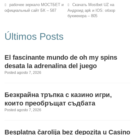
рабочее зеркало МОСТБЕТ и
Скачать Mostbet UZ на
официальный сайт БК – 587
Андроид apk и IOS: обзор
букмекера – 805
Últimos Posts
El fascinante mundo de oh my spins
desata la adrenalina del juego
Posted agosto 7, 2026
Безкрайна тръпка с казино игри,
които преобръщат съдбата
Posted agosto 7, 2026
Besplatna čarolija bez depozita u Casino