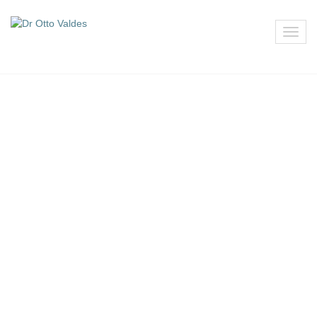
Toggl
navig