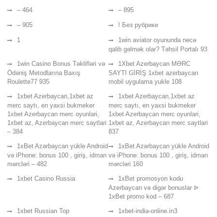
– 464
– 895
– 905
! Без рубрики
1
1win aviator oyununda necə
qalib gəlmək olar? Təhsil Portalı 93
1win Casino Bonus Təklifləri və
1Xbet Azerbaycan MƏRC
Ödəniş Metodlarına Baxış
SAYTI GİRİŞ 1xbet azerbaycan
Roulette77 935
mobil uygulama yukle 108
1xbet Azerbaycan,1xbet az
1xbet Azerbaycan,1xbet az
merc saytı, en yaxsi bukmeker
merc saytı, en yaxsi bukmeker
1xbet Azerbaycan merc oyunlari,
1xbet Azerbaycan merc oyunlari,
1xbet az, Azerbaycan merc saytlari
1xbet az, Azerbaycan merc saytlari
– 384
837
1xBet Azərbaycan yükle Android
1xBet Azərbaycan yükle Android
və iPhone: bonus 100 , giriş, idman
və iPhone: bonus 100 , giriş, idman
mərcləri – 482
mərcləri 160
1xbet Casino Russia
1xBet promosyon kodu
Azerbaycan və digər bonuslar ᐉ
1xBet promo kod – 687
1xbet Russian Top
1xbet-india-online.in3