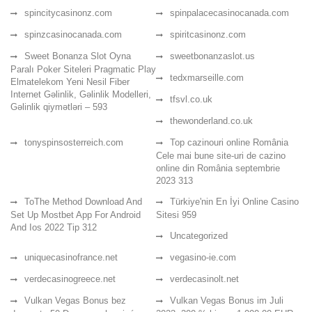
spincitycasinonz.com
spinpalacecasinocanada.com
spinzcasinocanada.com
spiritcasinonz.com
Sweet Bonanza Slot Oyna
sweetbonanzaslot.us
Paralı Poker Siteleri Pragmatic Play
tedxmarseille.com
Elmatelekom Yeni Nesil Fiber
Internet Gəlinlik, Gəlinlik Modelleri,
tfsvl.co.uk
Gəlinlik qiymətləri – 593
thewonderland.co.uk
tonyspinsosterreich.com
Top cazinouri online România
Cele mai bune site-uri de cazino
online din România septembrie
2023 313
ToThe Method Download And
Türkiye'nin En İyi Online Casino
Set Up Mostbet App For Android
Sitesi 959
And Ios 2022 Tip 312
Uncategorized
uniquecasinofrance.net
vegasino-ie.com
verdecasinogreece.net
verdecasinolt.net
Vulkan Vegas Bonus bez
Vulkan Vegas Bonus im Juli