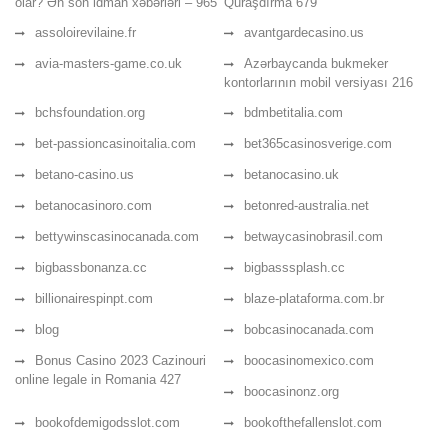
olar? Ən son idman xəbərləri – 965
Quraşdırma 679
assoloirevilaine.fr
avantgardecasino.us
avia-masters-game.co.uk
Azərbaycanda bukmeker
kontorlarının mobil versiyası 216
bchsfoundation.org
bdmbetitalia.com
bet-passioncasinoitalia.com
bet365casinosverige.com
betano-casino.us
betanocasino.uk
betanocasinoro.com
betonred-australia.net
bettywinscasinocanada.com
betwaycasinobrasil.com
bigbassbonanza.cc
bigbasssplash.cc
billionairespinpt.com
blaze-plataforma.com.br
blog
bobcasinocanada.com
Bonus Casino 2023 Cazinouri
boocasinomexico.com
online legale in Romania 427
boocasinonz.org
bookofdemigodsslot.com
bookofthefallenslot.com