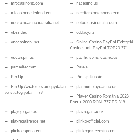
mrocasinonz.com
n1casino.us
n1casinonederland.com
needforslotscanada.com
neospincasinoaustralia.net
netbetcasinoitalia.com
obesidad
oddboy.nz
onecasinonl.net
Online Casino PayPal Echtgeld
Casinos mit PayPal TOP20 771
oscarspin.us
pacific-spins-casino.us
parcadfer.com
Pareja
Pin Up
Pin Up Russia
Pin-Up Aviator: oyun qaydaları
platinumplaycasino.us
və strategiyaları – 78
Player Casino România 2023
Bonus 2000 RON, 777 FS 318
playojo.games
playregal.co.uk
playregalfrance.net
plinko-official.com
plinkoespana.com
plinkogamecasino.net