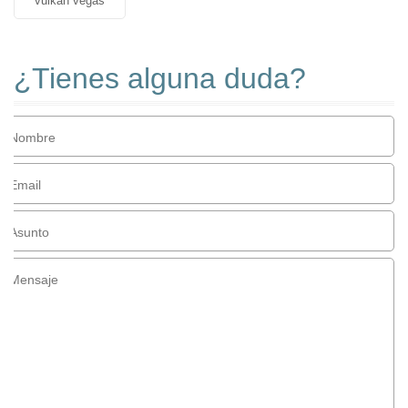
vulkan vegas
¿Tienes alguna duda?