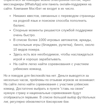
мессенджеры (WhatsApp) или панель онлайн-поддержки на
сайте. Компания МостБет не входит в их число.
Никаких квестов, связанных с переводом страницы
на родной язык и поиском способа пополнить
баланс.
Спорные моменты решаются службой поддержки
очень быстро.
В списке более 1000 игровых автоматов, аркады,
настольные игры (блэкджек, рулетка), бинго, около
10 видов покера.
Здесь есть все необходимое, чтобы наслаждаться
игрой и хорошо зарабатывать.
На сайте легко найти соревнования с участием
узбекских команд.
Но и поводов для беспокойства нет. Деньги выводятся за
несколько часов, проблемы по отзывам игроков не возникают.
На сайте легко найти соревнования с участием узбекских
команд. Достаточно выбрать в пункте “ставь на своих”
нужную страну и национальные соревнования будут
отображаться первыми. В списке большой выбор футбольных
лиг, регулярно обновляются боксерские бои.