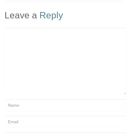
Leave a
Reply