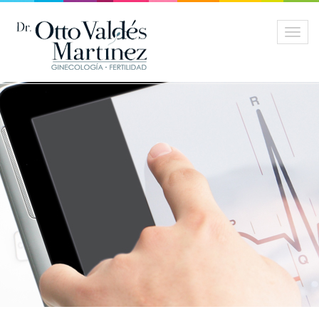
Toggl
navig