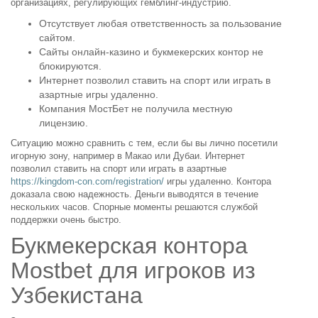
организациях, регулирующих гемблинг-индустрию.
Отсутствует любая ответственность за пользование
сайтом.
Сайты онлайн-казино и букмекерских контор не
блокируются.
Интернет позволил ставить на спорт или играть в
азартные игры удаленно.
Компания МостБет не получила местную
лицензию.
Ситуацию можно сравнить с тем, если бы вы лично посетили
игорную зону, например в Макао или Дубаи. Интернет
позволил ставить на спорт или играть в азартные
https://kingdom-con.com/registration/
игры удаленно. Контора
доказала свою надежность. Деньги выводятся в течение
нескольких часов. Спорные моменты решаются службой
поддержки очень быстро.
Букмекерская контора
Mostbet для игроков из
Узбекистана